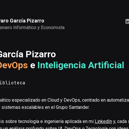
varo García Pizarro
eniero Informático y Economista
García Pizarro
DevOps
e
Inteligencia Artificial
iblioteca
mático especializado en Cloud y DevOps, centrado en automatiza
 y sistemas escalables en el Grupo Santander.
is sobre tecnología e ingeniería aplicada en mi
LinkedIn
y, cada
o un análisis profundo sobre IA, DevOps o Tecnología con ideas, 