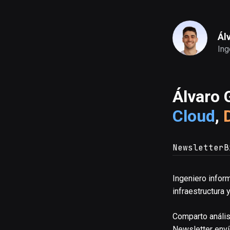
Ál
Ing
Álvaro 
Cloud
,
Newsletter
B
Ingeniero infor
infraestructura
Comparto anális
Newsletter
enví