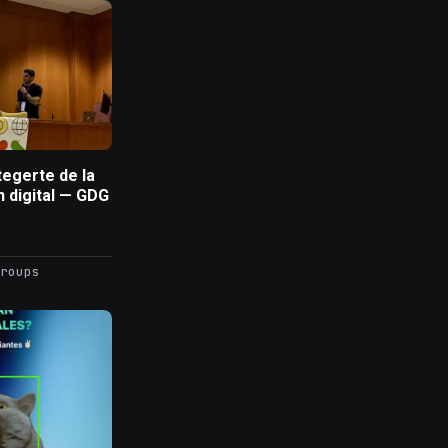
tegerte de la
n digital — GDG
roups