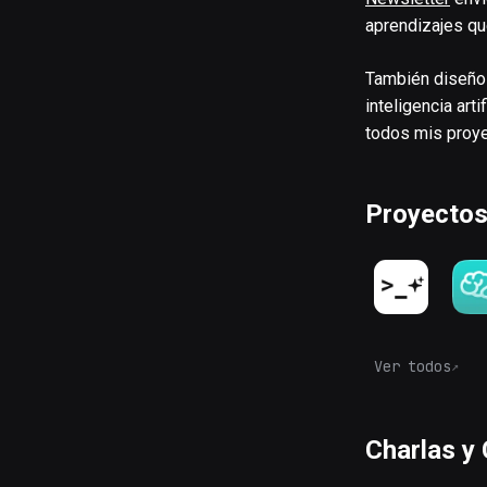
aprendizajes que
También diseño 
inteligencia ar
todos mis proy
Proyecto
Ver todos
Charlas y